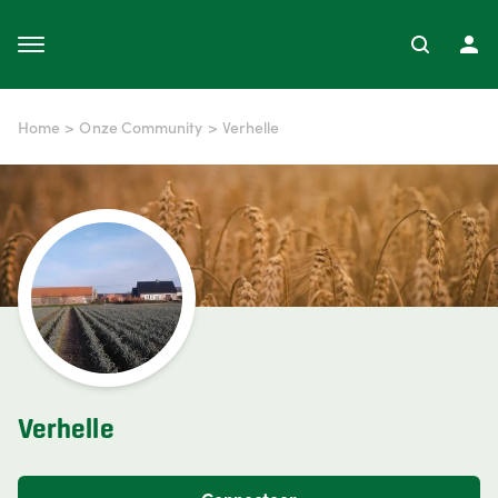
Home
>
Onze Community
>
Verhelle
Verhelle