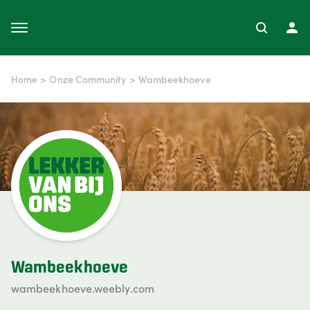
Home
>
Onze Community
>
Wambeekhoeve
Wambeekhoeve
wambeekhoeve.weebly.com