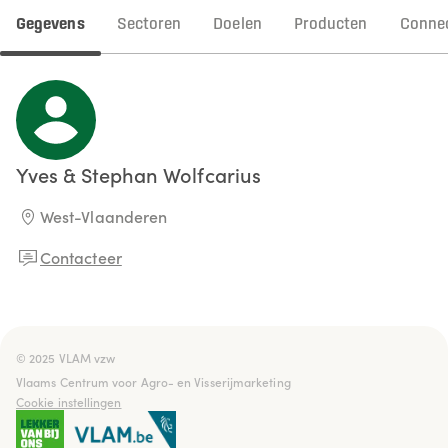
Gegevens
Sectoren
Doelen
Producten
Connec
Yves & Stephan
Wolfcarius
West-Vlaanderen
Contacteer
© 2025 VLAM vzw

Vlaams Centrum voor Agro- en Visserijmarketing
Cookie instellingen