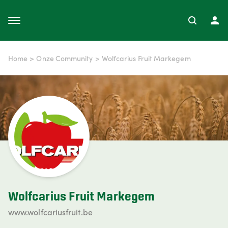
Home
>
Onze Community
>
Wolfcarius Fruit Markegem
Wolfcarius Fruit Markegem
www.wolfcariusfruit.be