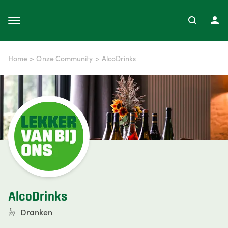
Home
>
Onze Community
>
AlcoDrinks
AlcoDrinks
Dranken