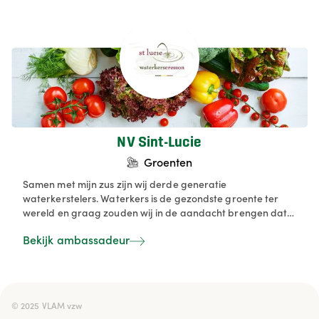
NV Sint-Lucie
Groenten
Samen met mijn zus zijn wij derde generatie
waterkerstelers. Waterkers is de gezondste groente ter
wereld en graag zouden wij in de aandacht brengen dat
er heel wat meer mogelijkheden zijn met dit prachtige
Bekijk ambassadeur
product dan alleen maar soep maken. Je kan er heerlijke
vissauzen mee bereiden, een waterkersboter voor op je
stukje vlees van de bbq, een heerlijk zomerse pesto, een
verrukkelijke waterkerspuree of een frisse
waterkerssalade. De mogelijkheden zijn eindeloos.
© 2025 VLAM vzw

Probeer ze zeker eens uit!