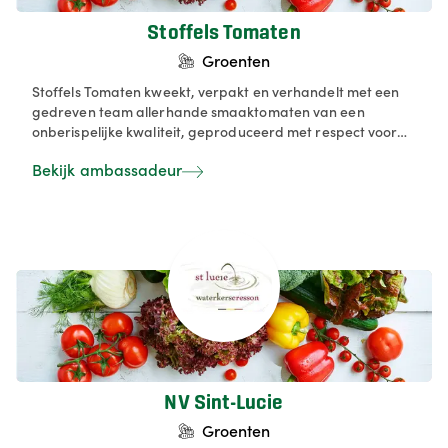
Stoffels Tomaten
Groenten
Stoffels Tomaten kweekt, verpakt en verhandelt met een
gedreven team allerhande smaaktomaten van een
onberispelijke kwaliteit, geproduceerd met respect voor
de natuur en inspelend op de huidige maatschappelijke
Bekijk ambassadeur
gevoeligheid voor gezond en gemakkelijk eten. We gaan
voor 100% smaak, 100% natuurlijk, 100% Stoffels!
NV Sint-Lucie
Groenten