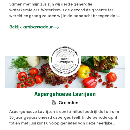
Samen met mijn zus zijn wij derde generatie
waterkerstelers. Waterkers is de gezondste groente ter
wereld en graag zouden wij in de aandacht brengen dat
er heel wat meer mogelijkheden zijn met dit prachtige
Bekijk ambassadeur
product dan alleen maar soep maken. Je kan er heerlijke
vissauzen mee bereiden, een waterkersboter voor op je
stukje vlees van de bbq, een heerlijk zomerse pesto, een
verrukkelijke waterkerspuree of een frisse
waterkerssalade. De mogelijkheden zijn eindeloos.
Probeer ze zeker eens uit!
Aspergehoeve Lavrijsen
Groenten
Aspergehoeve Lavrijsen is een familiaal bedrijf dat al ruim
30 jaar gepassioneerd asperges teelt. In de periode april
tot en met juni kunt u volop genieten van deze heerlijke
groente. U kunt rechtstreeks bij ons terecht voor uw