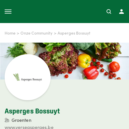
Home
>
Onze Community
>
Asperges Bossuyt
Asperges Bossuyt
Groenten
www.verseasperges.be