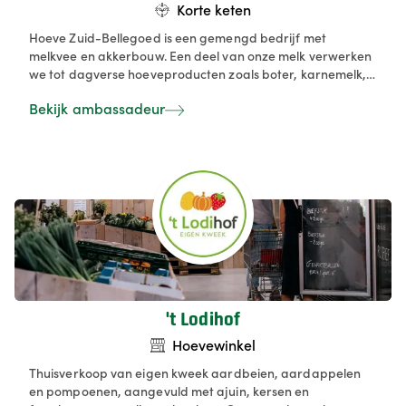
Korte keten
Hoeve Zuid-Bellegoed is een gemengd bedrijf met
melkvee en akkerbouw. Een deel van onze melk verwerken
we tot dagverse hoeveproducten zoals boter, karnemelk,
yoghurt, platte kaas, dessertjes en ons eigen hoeve-ijs. Het
Bekijk ambassadeur
hele jaar door kan je bij ons gepersonaliseerde ijstaarten
bestellen. Van mei tot september kan je genieten van een
ijsje of een drankje op ons hoeveterras, of kiezen voor een
gezellige hoevepicknick. Daarnaast zijn we bekend om
onze geschenkmanden, gevuld met de lekkerste
zuivelproducten en aangevuld met streekeigen lekkernijen
van collega‑hoeve- en streekproducenten.
't Lodihof
Hoevewinkel
Thuisverkoop van eigen kweek aardbeien, aardappelen
en pompoenen, aangevuld met ajuin, kersen en