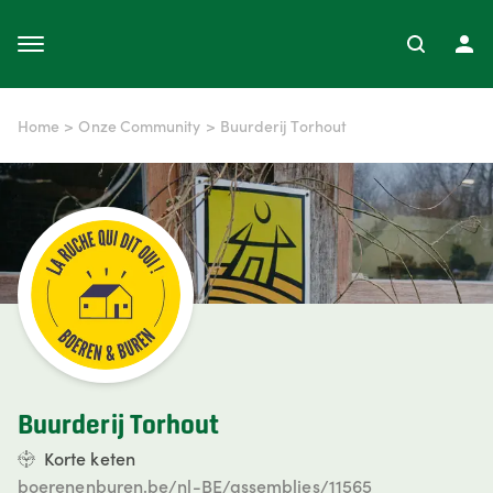
Home
>
Onze Community
>
Buurderij Torhout
Buurderij Torhout
Korte keten
boerenenburen.be/nl-BE/assemblies/11565