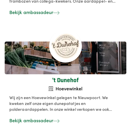
frambozen van collega-kwekers. Onze aardappel- en
aardbeienautomaat zorgen voor verse producten, terwijl
Bekijk ambassadeur
onze buurtwinkel met zelfbediening en flexibele
openingsuren gemak biedt aan onze klanten.
't Dunehof
Hoevewinkel
Wij zijn een Hoevewinkel gelegen te Nieuwpoort. We
kweken zelf onze eigen dunepatatjes en
polderaardappelen. In onze winkel verkopen we ook
groenten, fruit, zuivel, streekproducten... We proberen
Bekijk ambassadeur
alleen lokale dingen te verkopen.