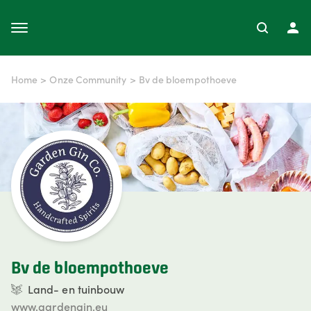
Home
>
Onze Community
>
Bv de bloempothoeve
Bv de bloempothoeve
Land- en tuinbouw
www.gardengin.eu