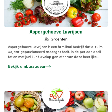
Aspergehoeve Lavrijsen
Groenten
Aspergehoeve Lavrijsen is een familiaal bedrijf dat al ruim
30 jaar gepassioneerd asperges teelt. In de periode april
tot en met juni kunt u volop genieten van deze heerlijke
groente. U kunt rechtstreeks bij ons terecht voor uw
Bekijk ambassadeur
dagverse asperges. Sinds 2019 telen wij ook Grondwitloof.
Deze heerlijke wintergroente is beschikbaar vanaf half
oktober tot half januari. Als teler staan wij garant voor de
uitstekende kwaliteit en versheid van onze asperges en
grondwitloof.