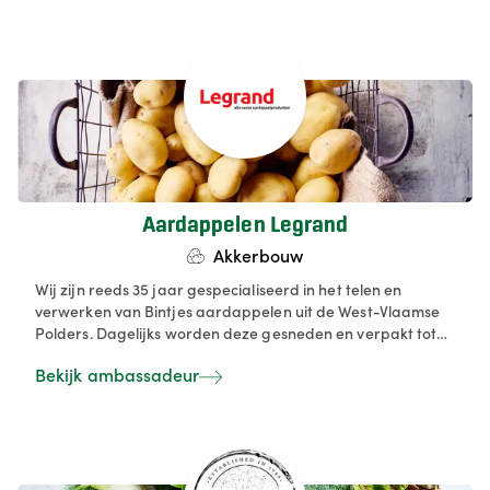
Aardappelen Legrand
Akkerbouw
Wij zijn reeds 35 jaar gespecialiseerd in het telen en
verwerken van Bintjes aardappelen uit de West-Vlaamse
Polders. Dagelijks worden deze gesneden en verpakt tot
verse, smaakvolle aardappelspecialiteiten, zowel in groot
Bekijk ambassadeur
als klein verpakking. Perfect voor in Horeca keuken of
eigen keuken bij je thuis.