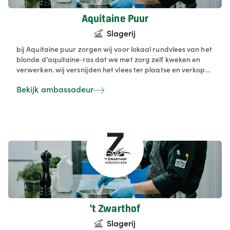
Aquitaine Puur
Slagerij
bij Aquitaine puur zorgen wij voor lokaal rundvlees van het
blonde d’aquitaine‑ras dat we met zorg zelf kweken en
verwerken. wij versnijden het vlees ter plaatse en verkopen
het rechtstreeks aan onze klanten, vers en op maat. met
Bekijk ambassadeur
aandacht voor duurzaamheid, korte keten en kwaliteit
maken wij vlees van bij ons bereikbaar voor iedereen. De
vraag naar ons vlees was zo groot dat we besloten om
onze passie voor kwaliteit en smaak om te zetten in het
periodiek verkopen van ons vlees in onze nieuwe
hoeveslagerij sedert september 2017.
't Zwarthof
Slagerij