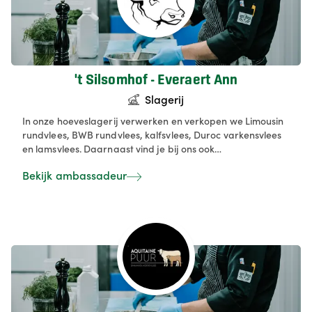
't Silsomhof - Everaert Ann
Slagerij
In onze hoeveslagerij verwerken en verkopen we Limousin
rundvlees, BWB rundvlees, kalfsvlees, Duroc varkensvlees
en lamsvlees. Daarnaast vind je bij ons ook
streekproducten, maar allen afkomstig van bij collega's
Bekijk ambassadeur
die zelf de grondstoffen produceren. Naast ons werk in de
hoevewinkel geven we ook rondleidingen op maat aan
groepen, scholen, woonzorgcentra en instellingen. ’t
Silsomhof is bovendien een zorgboerderij. In
samenwerking met het Steunpunt Groene Zorg bieden we
een zinvolle dagbesteding aan mensen die het moeilijker
hebben in onze maatschappij.