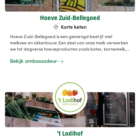
Hoeve Zuid-Bellegoed
Korte keten
Hoeve Zuid-Bellegoed is een gemengd bedrijf met
melkvee en akkerbouw. Een deel van onze melk verwerken
we tot dagverse hoeveproducten zoals boter, karnemelk,
yoghurt, platte kaas, dessertjes en ons eigen hoeve-ijs. Het
Bekijk ambassadeur
hele jaar door kan je bij ons gepersonaliseerde ijstaarten
bestellen. Van mei tot september kan je genieten van een
ijsje of een drankje op ons hoeveterras, of kiezen voor een
gezellige hoevepicknick. Daarnaast zijn we bekend om
onze geschenkmanden, gevuld met de lekkerste
zuivelproducten en aangevuld met streekeigen lekkernijen
van collega‑hoeve- en streekproducenten.
't Lodihof