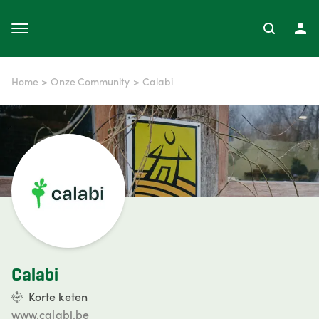
Home
>
Onze Community
>
Calabi
Calabi
Korte keten
www.calabi.be