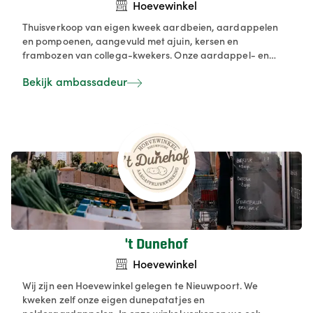
Hoevewinkel
Thuisverkoop van eigen kweek aardbeien, aardappelen
en pompoenen, aangevuld met ajuin, kersen en
frambozen van collega-kwekers. Onze aardappel- en
aardbeienautomaat zorgen voor verse producten, terwijl
Bekijk ambassadeur
onze buurtwinkel met zelfbediening en flexibele
openingsuren gemak biedt aan onze klanten.
't Dunehof
Hoevewinkel
Wij zijn een Hoevewinkel gelegen te Nieuwpoort. We
kweken zelf onze eigen dunepatatjes en