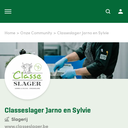
Home
>
Onze Community
>
Classeslager Jarno en Sylvie
Classeslager Jarno en Sylvie
Slagerij
www.classeslager.be