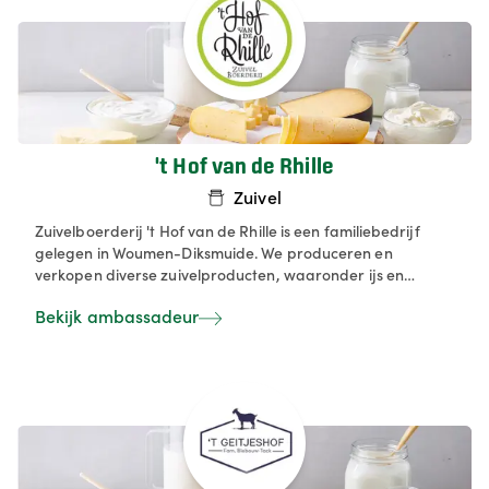
't Hof van de Rhille
Zuivel
Zuivelboerderij 't Hof van de Rhille is een familiebedrijf
gelegen in Woumen-Diksmuide. We produceren en
verkopen diverse zuivelproducten, waaronder ijs en
karnemelk, die verkrijgbaar zijn in hun hoevewinkel.
Bekijk ambassadeur
Daarnaast bieden ze activiteiten zoals hoevepicknicks,
bedrijfs- en klasbezoeken, en beschikken ze over een
terras en kampeerterrein.