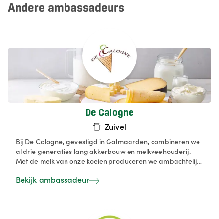
Andere ambassadeurs
De Calogne
Zuivel
Bij De Calogne, gevestigd in Galmaarden, combineren we
al drie generaties lang akkerbouw en melkveehouderij.
Met de melk van onze koeien produceren we ambachtelijk
hoeve-ijs, dat het hele jaar door verkrijgbaar is in onze
Bekijk ambassadeur
hoevewinkel en ijssalon. Onze producten omvatten schepijs
in dozen van 1 liter of 2,5 liter, evenals ijstaarten en
themataarten.