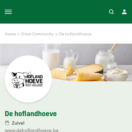
Home
>
Onze Community
>
De hoflandhoeve
De hoflandhoeve
Zuivel
www.dehoflandhoeve.be