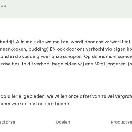
.be
edrijf. Alle melk die we melken, wordt door ons verwerkt tot i
nnenkoeken, pudding) EN ook door ons verkocht via eigen ho
zienend in de voeding voor onze schapen. Op dit moment sam
dselbos. In dit verhaal begeleiden wij ene 30tal jongeren, j
 allerlei gebieden. We willen onze afzet van zuivel vergr
n samenwerken met andere boeren.
ectoren
Doelen
Producte