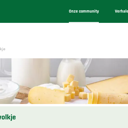
Onze community
Verhal
kje
wolkje