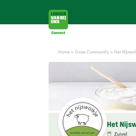
Home
>
Onze Community
>
Het Nijswol
Het Nijs
Zuivel