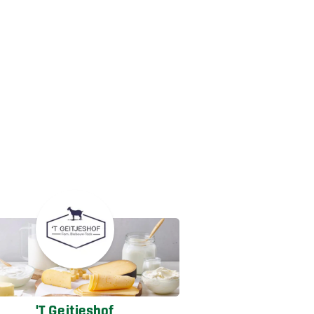
'T Geitjeshof