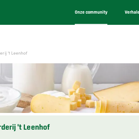
Onze community
Verhal
rij 't Leenhof
erij 't Leenhof