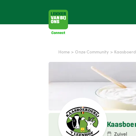
Home
>
Onze Community
>
Kaasboerde
Kaasboerd
Zuivel