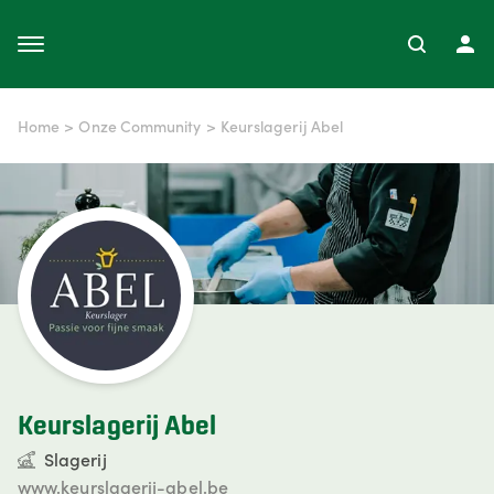
Home
>
Onze Community
>
Keurslagerij Abel
Keurslagerij Abel
Slagerij
www.keurslagerij-abel.be