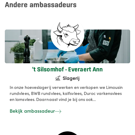
Andere ambassadeurs
't Silsomhof - Everaert Ann
Slagerij
In onze hoeveslagerij verwerken en verkopen we Limousin
rundvlees, BWB rundvlees, kalfsvlees, Duroc varkensvlees
en lamsvlees. Daarnaast vind je bij ons ook
streekproducten, maar allen afkomstig van bij collega's
Bekijk ambassadeur
die zelf de grondstoffen produceren. Naast ons werk in de
hoevewinkel geven we ook rondleidingen op maat aan
groepen, scholen, woonzorgcentra en instellingen. ’t
Silsomhof is bovendien een zorgboerderij. In