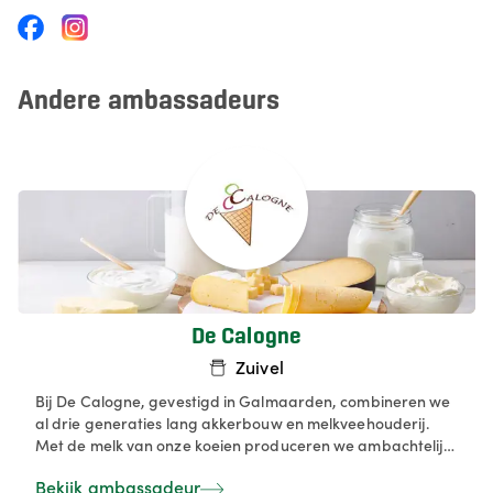
Andere ambassadeurs
De Calogne
Zuivel
Bij De Calogne, gevestigd in Galmaarden, combineren we
al drie generaties lang akkerbouw en melkveehouderij.
Met de melk van onze koeien produceren we ambachtelijk
hoeve-ijs, dat het hele jaar door verkrijgbaar is in onze
Bekijk ambassadeur
hoevewinkel en ijssalon. Onze producten omvatten schepijs