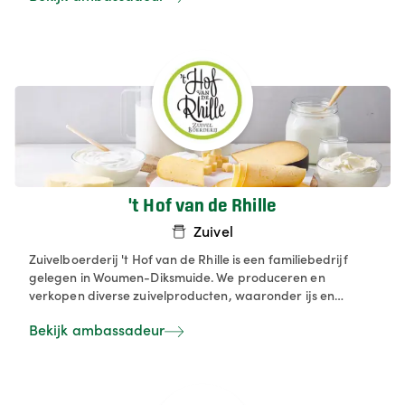
in dozen van 1 liter of 2,5 liter, evenals ijstaarten en
themataarten.
't Hof van de Rhille
Zuivel
Zuivelboerderij 't Hof van de Rhille is een familiebedrijf
gelegen in Woumen-Diksmuide. We produceren en
verkopen diverse zuivelproducten, waaronder ijs en
karnemelk, die verkrijgbaar zijn in hun hoevewinkel.
Bekijk ambassadeur
Daarnaast bieden ze activiteiten zoals hoevepicknicks,
bedrijfs- en klasbezoeken, en beschikken ze over een
terras en kampeerterrein.