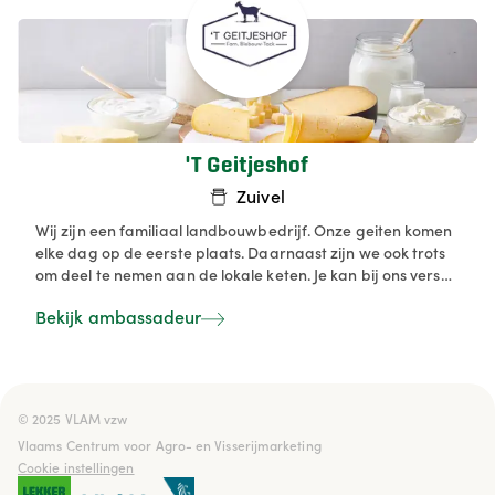
'T Geitjeshof
Zuivel
Wij zijn een familiaal landbouwbedrijf. Onze geiten komen
elke dag op de eerste plaats. Daarnaast zijn we ook trots
om deel te nemen aan de lokale keten. Je kan bij ons verse
melk ophalen. Wij verweken onze melk ook in Geitjeszeep
Bekijk ambassadeur
en hoeveijs en ijsdesserten.
© 2025 VLAM vzw

Vlaams Centrum voor Agro- en Visserijmarketing
Cookie instellingen