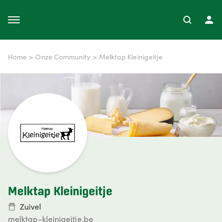
Home
>
Onze Community
>
Melktap Kleinigeitje
Melktap Kleinigeitje
Zuivel
melktap-kleinigeitje.be