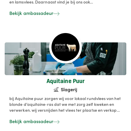
en lamsvlees. Daarnaast vind je bij ons ook
streekproducten, maar allen afkomstig van bij collega's
Bekijk ambassadeur
die zelf de grondstoffen produceren. Naast ons werk in de
hoevewinkel geven we ook rondleidingen op maat aan
groepen, scholen, woonzorgcentra en instellingen. ’t
Silsomhof is bovendien een zorgboerderij. In
samenwerking met het Steunpunt Groene Zorg bieden we
een zinvolle dagbesteding aan mensen die het moeilijker
hebben in onze maatschappij.
Aquitaine Puur
Slagerij
bij Aquitaine puur zorgen wij voor lokaal rundvlees van het
blonde d’aquitaine‑ras dat we met zorg zelf kweken en
verwerken. wij versnijden het vlees ter plaatse en verkopen
het rechtstreeks aan onze klanten, vers en op maat. met
Bekijk ambassadeur
aandacht voor duurzaamheid, korte keten en kwaliteit
maken wij vlees van bij ons bereikbaar voor iedereen. De