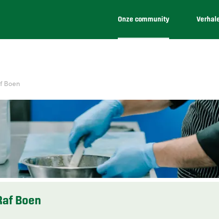
Onze community
Verhal
af Boen
Raf Boen