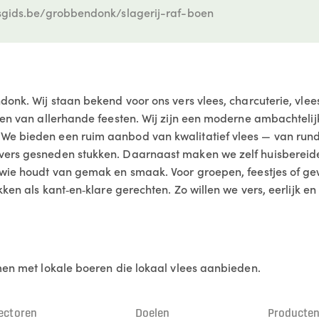
gids.be/grobbendonk/slagerij-raf-boen
ndonk. Wij staan bekend voor ons vers vlees, charcuterie, vlee
rgen van allerhande feesten. Wij zijn een moderne ambachteli
e bieden een ruim aanbod van kwalitatief vlees — van rund en
vers gesneden stukken. Daarnaast maken we zelf huisbereide
r wie houdt van gemak en smaak. Voor groepen, feestjes of ge
ukken als kant‑en‑klare gerechten. Zo willen we vers, eerlijk 
omen met lokale boeren die lokaal vlees aanbieden.
ectoren
Doelen
Producte