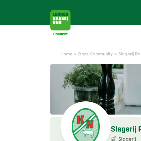
Home
>
Onze Community
>
Slagerij R
Slagerij 
Slagerij