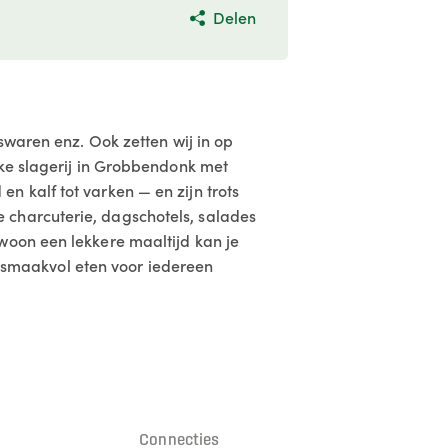
Delen
swaren enz. Ook zetten wij in op
jke slagerij in Grobbendonk met
 kalf tot varken — en zijn trots
 charcuterie, dagschotels, salades
woon een lekkere maaltijd kan je
en smaakvol eten voor iedereen
n
Connecties