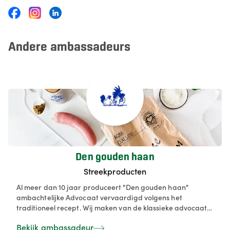
Andere ambassadeurs
Den gouden haan
Streekproducten
Al meer dan 10 jaar produceert "Den gouden haan"
ambachtelijke Advocaat vervaardigd volgens het
traditioneel recept. Wij maken van de klassieke advocaat
een hip en trendy product dat iedereen, jong en oud
Bekijk ambassadeur
bekoort. Het ideale dessertje achteraf met een vleugje