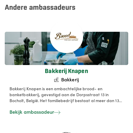
Andere ambassadeurs
Bakkerij Knapen
Bakkerij
Bakkerij Knapen is een ambachtelijke brood- en
banketbakkerij, gevestigd aan de Dorpsstraat 13 in
Bocholt, België. Het familiebedrijf bestaat al meer dan 132
jaar en wordt vandaag geleid door de vierde generatie:
Bekijk ambassadeur
bakker Jack Knapen. We hebben een hart voor ambacht en
een voorliefde voor lokale producten. Onze broden
worden gebakken met Vlaamse tarwe, rogge en boekweit,
rechtstreeks uit de buurt.