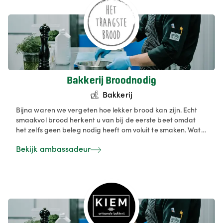
Bakkerij Broodnodig
Bakkerij
Bijna waren we vergeten hoe lekker brood kan zijn. Echt
smaakvol brood herkent u van bij de eerste beet omdat
het zelfs geen beleg nodig heeft om voluit te smaken. Wat
boter of olijfolie en een beetje grof zout maken er al een
Bekijk ambassadeur
feest van. Bij de meeste, zelfs ‘ambachtelijke’ broden is
tegenwoordig helaas de smaak opgeofferd aan de
efficiëntie. Bakker Marc van Eeckhout is compleet een
andere weg ingeslagen: hij selecteert granen die bijna
verdwenen waren, laat ze aangepast malen en geeft zijn
deeg in vijf rustmomenten de tijd om tot volle ontwikkeling
te komen. Het resultaat is een ongekende smaakrijkdom in
alle varianten en een perfecte verteerbaarheid. Pas wel