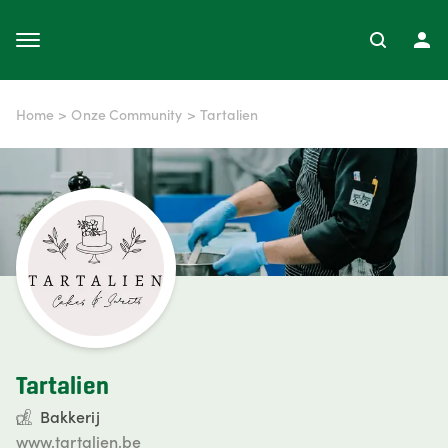
Home
>
Onze Community
>
Tartalien
Tartalien
Bakkerij
www.tartalien.be