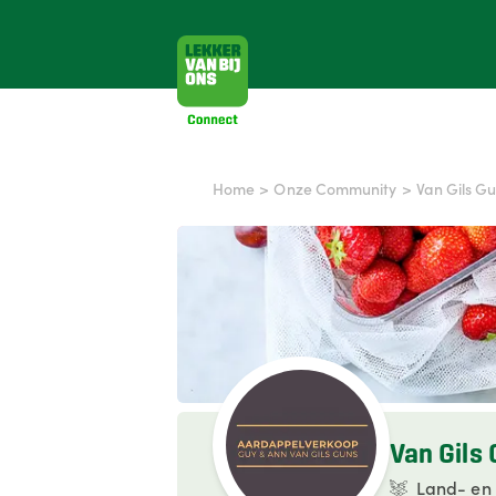
Home
>
Onze Community
>
Van Gils G
Van Gils
Land- en