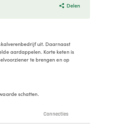
Delen
skalverenbedrijf uit. Daarnaast
lde aardappelen. Korte keten is
selvoorziener te brengen en op
 waarde schatten.
n
Connecties