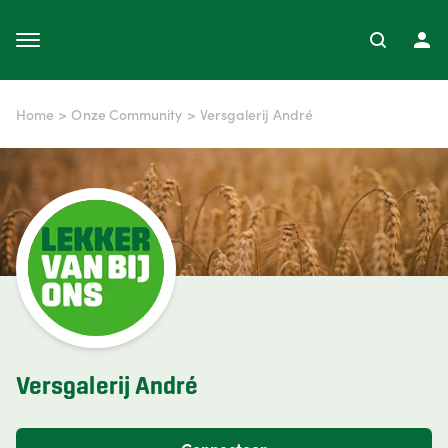
Home
>
Onze Community
>
Versgalerij André
Versgalerij André