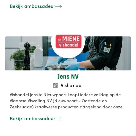
producten vooral naar viswinkels, traiteurs en horeca
Bekijk ambassadeur
maar ook op zaterdag in onze fabriekswinkel.
Jens NV
Vishandel
Vishandel Jens te Nieuwpoort koopt iedere veildag op de
Vlaamse Visveiling NV (Nieuwpoort - Oostende en
Zeebrugge) kraakverse producten aangeland door onze
lokale vissers. We zetten sterk in op "vissen wat de visser
Bekijk ambassadeur
vangt", alleen zo kunnen we de keten versterken en
bouwen we een autonome bevoorrading van ons voedsel
uit tot een succes. Doorheen de keten van visser, veiling,