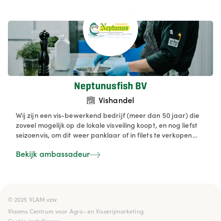
vishandelaar en consument is dit een gedeelde
verantwoordelijkheid, zorg dragen voor het lokale
product.
Neptunusfish BV
Vishandel
Wij zijn een vis-bewerkend bedrijf (meer dan 50 jaar) die
zoveel mogelijk op de lokale visveiling koopt, en nog liefst
seizoenvis, om dit weer panklaar of in filets te verkopen
aan horeca, viswinkels, groothandels en instellingen. We
Bekijk ambassadeur
verwerken onze vis snel en zorgvuldig dankzij onze ligging
dicht bij de visveilingen in Oostende. We zetten sterk in op
kwaliteit, service en klantgericht maatwerk voor elke
professionele klant.
© 2025 VLAM vzw

Vlaams Centrum voor Agro- en Visserijmarketing
Cookie instellingen