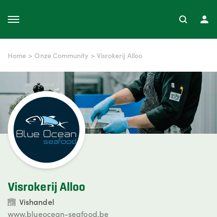
Home
>
Onze Community
>
Visrokerij Alloo
Visrokerij Alloo
Vishandel
www.blueocean-seafood.be