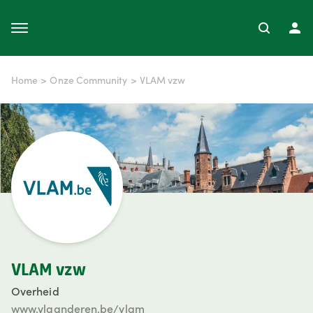
Home
>
Onze Community
>
VLAM vzw
VLAM vzw
Overheid
www.vlaanderen.be/vlam