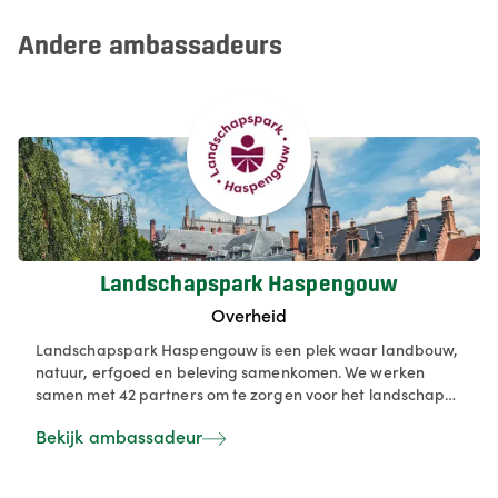
Andere ambassadeurs
Landschapspark Haspengouw
Overheid
Landschapspark Haspengouw is een plek waar landbouw,
natuur, erfgoed en beleving samenkomen. We werken
samen met 42 partners om te zorgen voor het landschap
en het sterker te maken voor de toekomst. Glooiende
Bekijk ambassadeur
heuvels, bloeiende boomgaarden en karaktervolle dorpen
vormen het decor van een streek waar traditie en
innovatie samenkomen. Zo maken we van Haspengouw