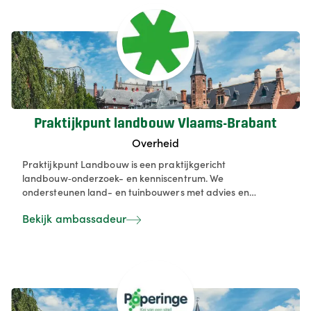
een fijne plek voor inwoners én bezoekers.
Praktijkpunt landbouw Vlaams-Brabant
Overheid
Praktijkpunt Landbouw is een praktijkgericht
landbouw‑onderzoek- en kenniscentrum. We
ondersteunen land- en tuinbouwers met advies en
onderzoek over teelttechnieken, bodem- en
Bekijk ambassadeur
waterkwaliteit, gewasbescherming en duurzame teelten.
Daarnaast organiseren we veldproeven, demonstraties en
leertrajecten om kennisuitwisseling en landbouwbeleving
te bevorderen.