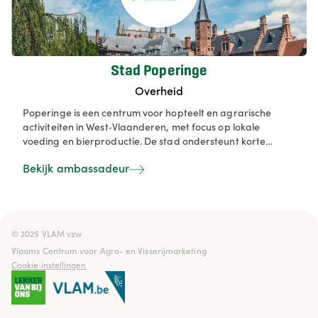
Stad Poperinge
Overheid
Poperinge is een centrum voor hopteelt en agrarische
activiteiten in West‑Vlaanderen, met focus op lokale
voeding en bierproductie. De stad ondersteunt korte
ketens, streekproducten en landbouwinnovatie voor
Bekijk ambassadeur
duurzame voeding.
© 2025 VLAM vzw

Vlaams Centrum voor Agro- en Visserijmarketing
Cookie instellingen