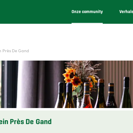
Onze community
Verhal
n Près De Gand
in Près De Gand