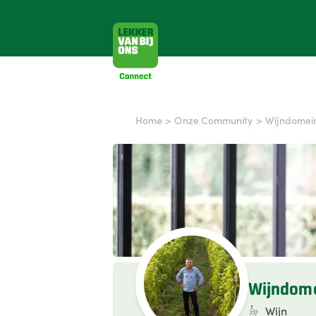
Home
>
Onze Community
>
Wijndomei
Wijndome
Wijn