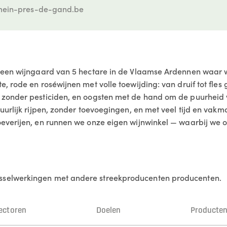
ein-pres-de-gand.be
 een wijngaard van 5 hectare in de Vlaamse Ardennen waar 
 rode en roséwijnen met volle toewijding: van druif tot fles 
zonder pesticiden, en oogsten met de hand om de puurheid v
tuurlijk rijpen, zonder toevoegingen, en met veel tijd en v
verijen, en runnen we onze eigen wijnwinkel — waarbij we oo
selwerkingen met andere streekproducenten producenten.
ectoren
Doelen
Producte