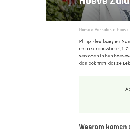
Hoeve Zuid
Home
>
Verhalen
>
Hoeve 
Philip Fleurbaey en Nan
en akkerbouwbedrijf. Ze
verkopen in hun hoevewi
dan ook trots dat ze Le
Ac
Waarom komen d