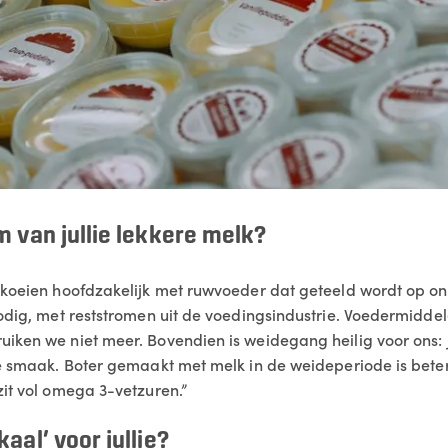
m van jullie lekkere melk?
 koeien hoofdzakelijk met ruwvoeder dat geteeld wordt op o
nodig, met reststromen uit de voedingsindustrie. Voedermidde
iken we niet meer. Bovendien is weidegang heilig voor ons: 
le smaak. Boter gemaakt met melk in de weideperiode is beter
zit vol omega 3-vetzuren.”
aal’ voor jullie?