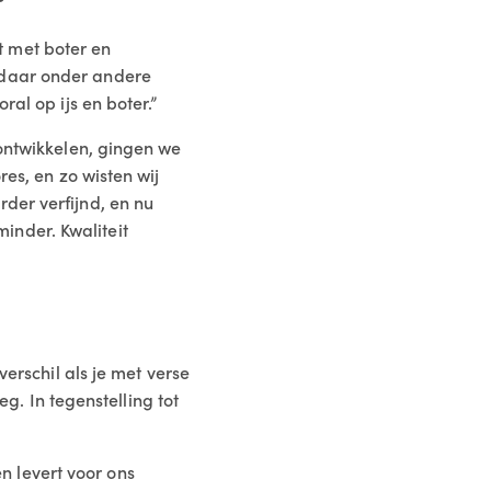
t met boter en
 daar onder andere
ral op ijs en boter.”
 ontwikkelen, gingen we
res, en zo wisten wij
der verfijnd, en nu
inder. Kwaliteit
erschil als je met verse
eg. In tegenstelling tot
 levert voor ons