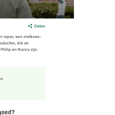
Delen
in Ieper, een melkvee-
oducten, die ze
Philip en Nancy zijn
en.
goed?