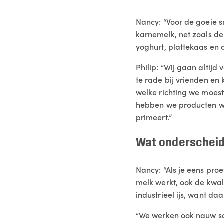
Nancy: “Voor de goeie 
karnemelk, net zoals d
yoghurt, plattekaas en d
Philip: “Wij gaan altij
te rade bij vrienden en 
welke richting we moest
hebben we producten wa
primeert.”
Wat onderscheidt 
Nancy: “Als je eens proe
melk werkt, ook de kwalit
industrieel ijs, want daar
“We werken ook nauw sa