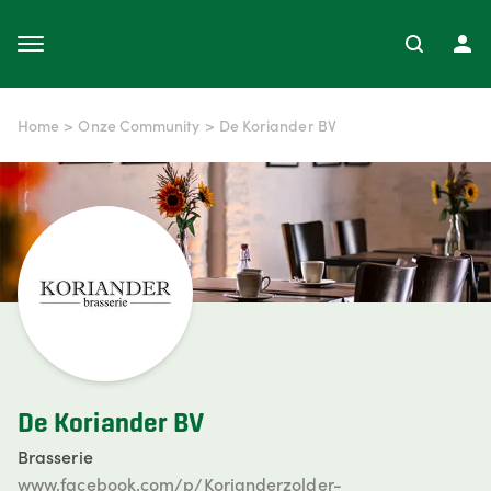
Home
>
Onze Community
>
De Koriander BV
De Koriander BV
Brasserie
www.facebook.com/p/Korianderzolder-