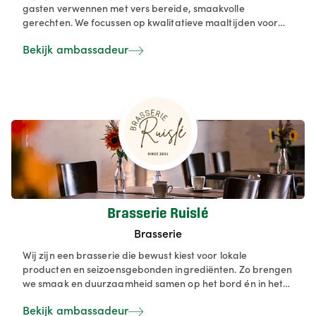
gasten verwennen met vers bereide, smaakvolle
gerechten. We focussen op kwalitatieve maaltijden voor
lunch en diner in een warm en vriendelijk kader. Van
Bekijk ambassadeur
donderdag tot en met zondag ontvangen we zowel
individuele gasten als groepen voor privé-events.
Brasserie Ruislé
Brasserie
Wij zijn een brasserie die bewust kiest voor lokale
producten en seizoensgebonden ingrediënten. Zo brengen
we smaak en duurzaamheid samen op het bord én in het
glas. Enkele voorbeelden van lokale producten die je bij
Bekijk ambassadeur
ons kan proeven: Brasrund steak – gekweekt op slechts 2