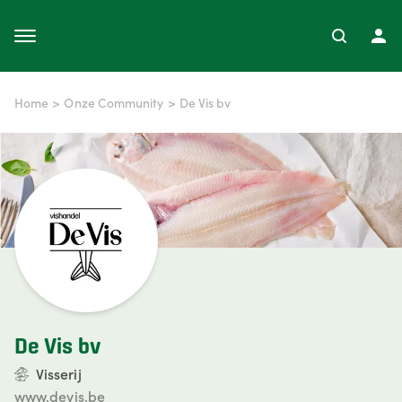
Home
>
Onze Community
>
De Vis bv
De Vis bv
Visserij
www.devis.be