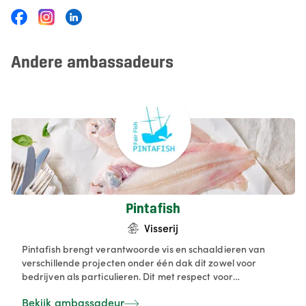
Andere ambassadeurs
Pintafish
Visserij
Pintafish brengt verantwoorde vis en schaaldieren van
verschillende projecten onder één dak dit zowel voor
bedrijven als particulieren. Dit met respect voor
vangstgebied, seizoenen en vangsttechnieken. Voor de
Bekijk ambassadeur
samenwerkingen buiten België kopen we rechtstreeks aan