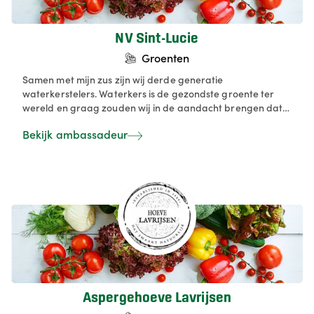
must voor iedere food liefhebber. We willen onze
NV Sint-Lucie
Groenten
Samen met mijn zus zijn wij derde generatie
waterkerstelers. Waterkers is de gezondste groente ter
wereld en graag zouden wij in de aandacht brengen dat
er heel wat meer mogelijkheden zijn met dit prachtige
Bekijk ambassadeur
product dan alleen maar soep maken. Je kan er heerlijke
vissauzen mee bereiden, een waterkersboter voor op je
stukje vlees van de bbq, een heerlijk zomerse pesto, een
verrukkelijke waterkerspuree of een frisse
waterkerssalade. De mogelijkheden zijn eindeloos.
Probeer ze zeker eens uit!
Aspergehoeve Lavrijsen