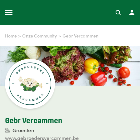
Home
>
Onze Community
>
Gebr Vercammen
Gebr Vercammen
Groenten
www.gebroedersvercammen.be