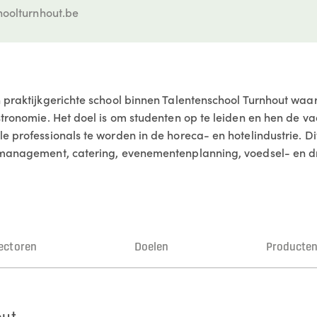
oolturnhout.be
n praktijkgerichte school binnen Talentenschool Turnhout waa
astronomie. Het doel is om studenten op te leiden en hen de v
le professionals te worden in de horeca- en hotelindustrie. 
elmanagement, catering, evenementenplanning, voedsel- en d
ectoren
Doelen
Producte
out