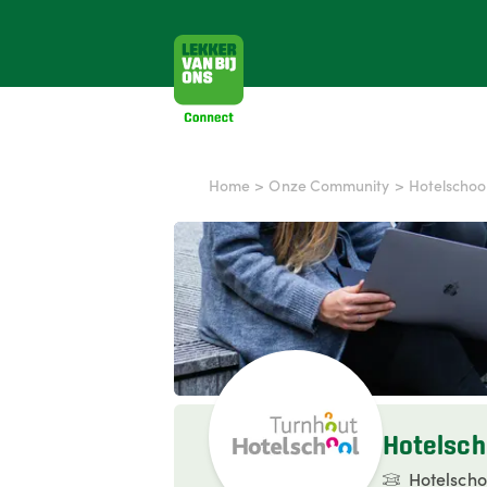
Home
>
Onze Community
>
Hotelschoo
Hotelsch
Hotelscho