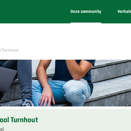
Onze community
Verhal
l Turnhout
ool Turnhout
ol