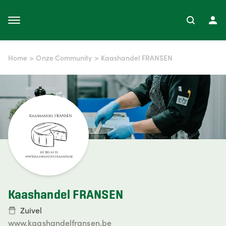
Home
>
Onze Community
>
Kaashandel FRANSEN
Kaashandel FRANSEN
Zuivel
www.kaashandelfransen.be