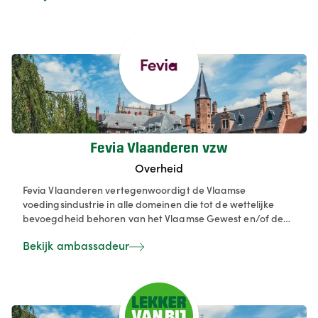
buitenland. Hoe we georganiseerd zijn en hoe we dit
aanpakken lichten we hier graag toe.
Fevia Vlaanderen vzw
Overheid
Fevia Vlaanderen vertegenwoordigt de Vlaamse
voedingsindustrie in alle domeinen die tot de wettelijke
bevoegdheid behoren van het Vlaamse Gewest en/of de
Vlaamse Gemeenschap. - Fevia Vlaanderen treedt op als
Bekijk ambassadeur
woordvoerder voor de Vlaamse voedingsbedrijven in
domeinen die op Vlaams niveau beslist worden en
formuleert gemeenschappelijke standpunten voor de
Vlaamse voedingsindustrie. - Fevia Vlaanderen is het
centraal aanspreekpunt voor de Vlaamse overheden en
vertegenwoordigt haar leden in verschillende gewestelijke