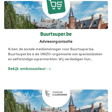
Buurtsuper.be
Adviesorganisatie
Ik ben de sociale mediamanager voor Buurtsuper.be.
Buurtsuper.be is de UNIZO-organisatie van speciaalzaken
en zelfstandige supermarkten. Wij verdedigen hun
collectieve belangen, inspireren en ontzorgen hen via een
Bekijk ambassadeur
aangepast aanbod van individuele diensten en adviezen.