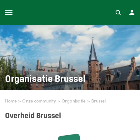
Organisatie
Brussel
Home
>
Onze community
>
Organisatie
>
Brussel
Overheid Brussel