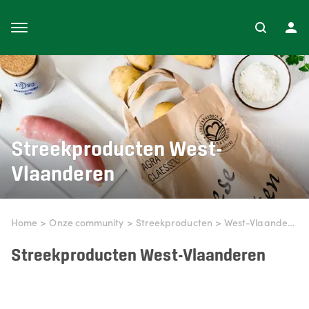
Streekproducten
West-
Vlaanderen
Home
>
Onze community
>
Streekproducten
>
West-Vlaanderen
Streekproducten West-Vlaanderen