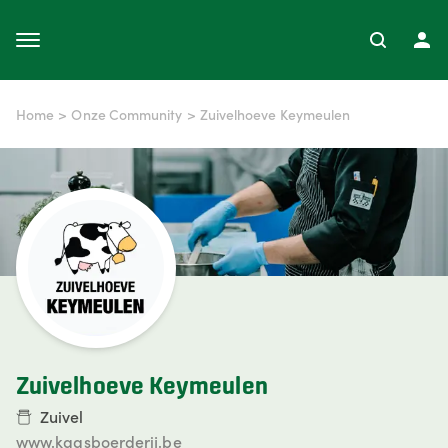
Home
>
Onze Community
>
Zuivelhoeve Keymeulen
Zuivelhoeve Keymeulen
Zuivel
www.kaasboerderij.be