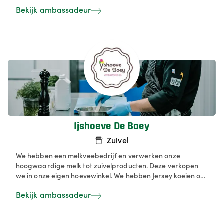
Bekijk ambassadeur
Ijshoeve De Boey
Zuivel
We hebben een melkveebedrijf en verwerken onze
hoogwaardige melk tot zuivelproducten. Deze verkopen
we in onze eigen hoevewinkel. We hebben Jersey koeien op
onze boerderij, deze geven van nature rijke, romige A2A2-
Bekijk ambassadeur
melk. Deze melk bevat uitsluitend het bèta‐caseïne eiwit
van het A2‐type, dat door veel mensen als zachter en
lichter verteerbaar wordt ervaren dan klassieke melk. Ook