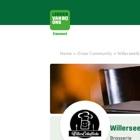
Home
>
Onze Community
>
Willerseet
Willerse
Brasserie