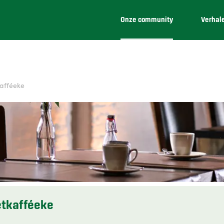
Onze community
Verhal
kafféeke
etkafféeke