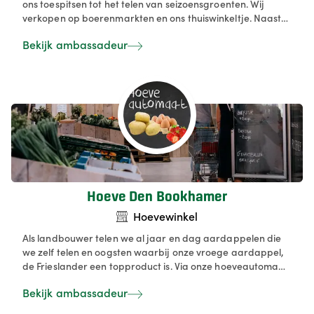
ons toespitsen tot het telen van seizoensgroenten. Wij
verkopen op boerenmarkten en ons thuiswinkeltje. Naast
onze groenten verkopen wij ook fruit en andere
Bekijk ambassadeur
ambachtelijke en korte keten producten.
Hoeve Den Bookhamer
Hoevewinkel
Als landbouwer telen we al jaar en dag aardappelen die
we zelf telen en oogsten waarbij onze vroege aardappel,
de Frieslander een topproduct is. Via onze hoeveautomaat
verkopen we allerlei producten rechtsreeks van de teler
Bekijk ambassadeur
zoals aardappelen, ajuin. Aardbeien en zuivelproducten
vind je in onze koelautomaat. Daarnaast leveren we