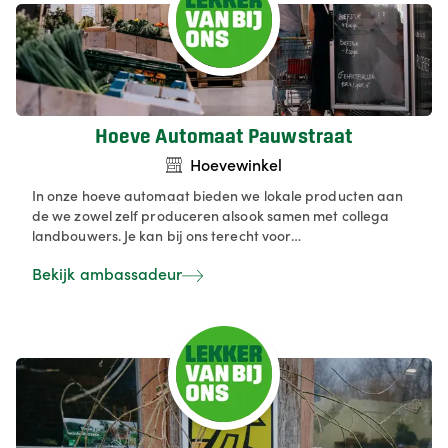
Hoeve Automaat Pauwstraat
Hoevewinkel
In onze hoeve automaat bieden we lokale producten aan
de we zowel zelf produceren alsook samen met collega
landbouwers. Je kan bij ons terecht voor
kwaliteitsproducten zoals aardappelen, ajuin, eieren en
Bekijk ambassadeur
andere seizoensgebonden producten rechtstreeks van de
boerderij — zowel voor wie gewoon passeert als voor vaste
klanten. Met onze automaat streven we naar gemakkelijk
en betrouwbaar aanbod, met focus op versheid en lokale
productie.