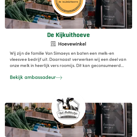
De Kijkuithoeve
Hoevewinkel
Wij zijn de familie Van Simaeys en baten een melk-en
vleesvee bedrijf uit. Daarnaast verwerken wij een deel van
onze melk in heerlijk vers roomijs. Dit kan geconsumeerd
worden op ons terras in de zomermaanden of is ook te
Bekijk ambassadeur
verkrijgen in dozen om thuis te consumeren.