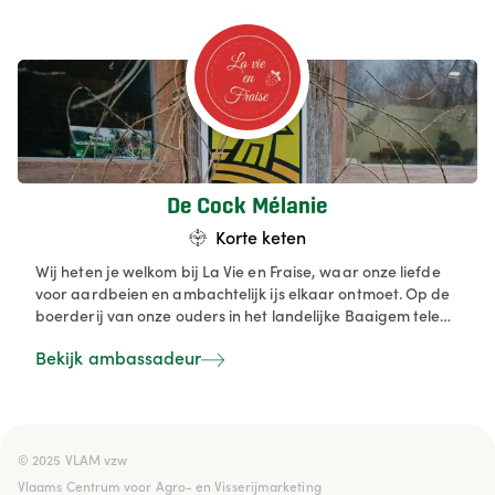
dagelijks ook aardappelen aan groentenwinkels en
groothandel.
De Cock Mélanie
Korte keten
Wij heten je welkom bij La Vie en Fraise, waar onze liefde
voor aardbeien en ambachtelijk ijs elkaar ontmoet. Op de
boerderij van onze ouders in het landelijke Baaigem telen
wij met hart en ziel vollegrondsaardbeien van
Bekijk ambassadeur
uitzonderlijke kwaliteit. Deze smaakvolle aardbeien
oogsten wij met zorg en brengen we rechtstreeks naar
onze klanten in hun puurste vorm, of we toveren ze om tot
overheerlijk hoeve-ijs.
© 2025 VLAM vzw

Vlaams Centrum voor Agro- en Visserijmarketing