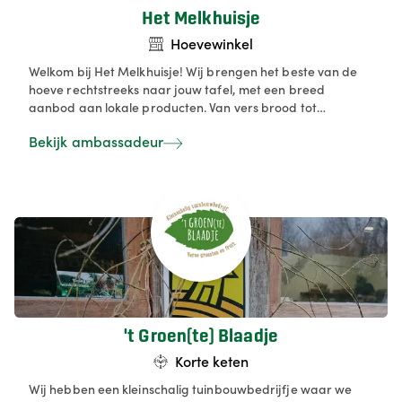
Het Melkhuisje
Hoevewinkel
Welkom bij Het Melkhuisje! Wij brengen het beste van de
hoeve rechtstreeks naar jouw tafel, met een breed
aanbod aan lokale producten. Van vers brood tot
maaltijden, zuivelproducten, honing, aardappelen, fruit,
Bekijk ambassadeur
desserts en uiteraard verse melk!
't Groen(te) Blaadje
Korte keten
Wij hebben een kleinschalig tuinbouwbedrijfje waar we