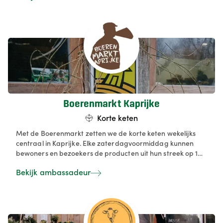
Boerenmarkt Kaprijke
Korte keten
Met de Boerenmarkt zetten we de korte keten wekelijks
centraal in Kaprijke. Elke zaterdagvoormiddag kunnen
bewoners en bezoekers de producten uit hun streek op 1
plek aankopen. Ondertussen een klapke doen met elkaar
Bekijk ambassadeur
en zo ontdekken wat er lokaal te proeven en beleven valt.