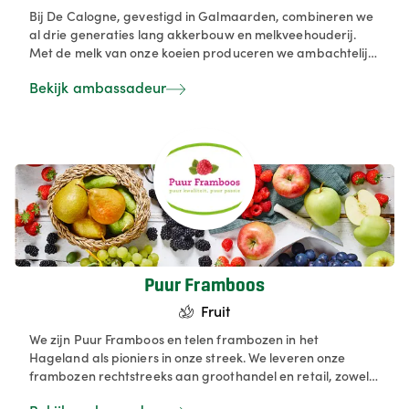
Bij De Calogne, gevestigd in Galmaarden, combineren we
al drie generaties lang akkerbouw en melkveehouderij.
Met de melk van onze koeien produceren we ambachtelijk
hoeve-ijs, dat het hele jaar door verkrijgbaar is in onze
Bekijk ambassadeur
hoevewinkel en ijssalon. Onze producten omvatten schepijs
in dozen van 1 liter of 2,5 liter, evenals ijstaarten en
themataarten.
Puur Framboos
Fruit
We zijn Puur Framboos en telen frambozen in het
Hageland als pioniers in onze streek. We leveren onze
frambozen rechtstreeks aan groothandel en retail, zowel
lokaal als in het buitenland. Tijdens het seizoen kunnen