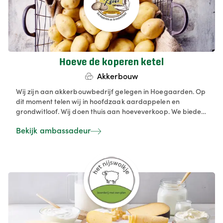
producten en ambachtelijke producten. Bovendien
ontvangen we regelmatig bezoeken van scholen en
groepen om te tonen hoe duurzame fruitteelt werkt.
Hoeve de koperen ketel
Akkerbouw
Wij zijn aan akkerbouwbedrijf gelegen in Hoegaarden. Op
dit moment telen wij in hoofdzaak aardappelen en
grondwitloof. Wij doen thuis aan hoeveverkoop. We bieden
ook al enkele producten aan van collega's landbouwers.
Bekijk ambassadeur
Dit zouden we op termijn heel graag uitbereiden met een
hoevewinkel. We hebben beide een enorme passie voor ons
product.