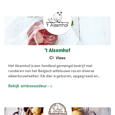
ambachtelijk tegelijk! Blije kippen maken lekkere eitjes. En
dat smaken wij en dat willen we delen met jou. Koop lokaal.
Koop de korte keten. Steun de Landbouw. Koop onze
passie.
't Alsemhof
Vlees
Het Alsemhof is een familiaal gemengd bedrijf met
runderen van het Belgisch witblauwe ras en diverse
akkerbouwteelten. Elk dier is geboren, opgegroeid en
afgemest op ons bedrijf. Door zelf grondstoffen te
Bekijk ambassadeur
produceren passen we het korte keten principe toe. Het
hele proces van kalf tot koe wordt ondersteund door eigen
productie waardoor de cirkel rond is.