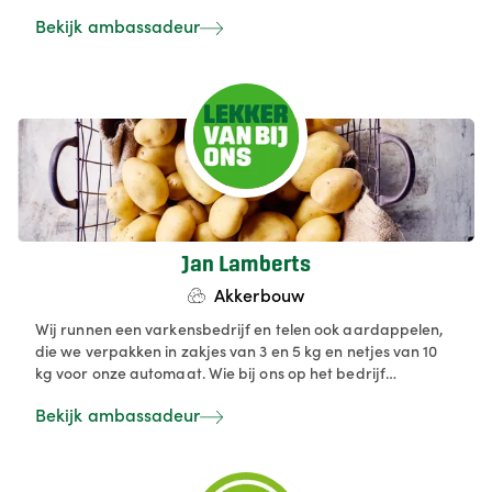
Europese consument.
Bekijk ambassadeur
Jan Lamberts
Akkerbouw
Wij runnen een varkensbedrijf en telen ook aardappelen,
die we verpakken in zakjes van 3 en 5 kg en netjes van 10
kg voor onze automaat. Wie bij ons op het bedrijf
langskomt, kan ook zakken van 25 kg verkrijgen —
Bekijk ambassadeur
Charlotte, Gold Marie, Première in het vroege seizoen of
Bintje later op het jaar. Daarnaast verkopen we in de
automaat ook producten van collega-producenten.