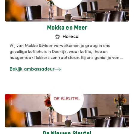
Mokka en Meer
Horeca
Wij van Mokka & Meer verwelkomen je graag in ons
gezellige koffiehuis in Deerlijk, waar koffie, thee en
huisgemaakt lekkers centraal staan. Bij ons geniet je van
een ambachtelijk ontbijt, een wisselende lunch of een zoete
Bekijk ambassadeur
traktatie — met verse, lokale ingrediënten en veel liefde
voor kwaliteit. Naast koffie bieden we ook streekbieren,
hartige hongerstillers en lekkers voor kinderen, zodat jong
en oud zich welkom voelt. Wie wil ontspannen of erop uit
wil, start bij ons aan wandel‑ of fietsroute én kan nadien
ontspannen op ons ruim terras met speelplek.
De Nieuwe Sleutel