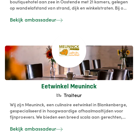
boutiquehotel aan zee in Oostende met 21 kamers, gelegen
op wandelafstand van strand, dijk en winkelstraten. Bij ons
geniet je van stijlvolle kamers, een uitgebreid ontbijtbuffet
Bekijk ambassadeur
met verse streekproducten, en een gezellige lounge/bar
waar je ontspannen een drankje kunt doen. Of je nu komt
voor een romantisch weekend, een fiets‑ of
wandelvakantie aan de kust, of gewoon rust zoekt: bij ons
ben je in goede handen.
Eetwinkel Meuninck
Traiteur
Wij zijn Meuninck, een culinaire eetwinkel in Blankenberge,
gespecialiseerd in hoogwaardige afhaalmaaltijden voor
fijnproevers. We bieden een breed scala aan gerechten,
zoals sandwiches, salades en huisgemaakte maaltijden.
Bekijk ambassadeur
Onze focus ligt op lokaal geproduceerde ingrediënten en
ambachtelijke bereiding, met onder andere verse, lokale