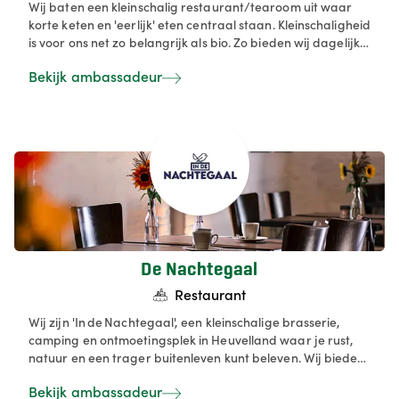
Wij baten een kleinschalig restaurant/tearoom uit waar
korte keten en 'eerlijk' eten centraal staan. Kleinschaligheid
is voor ons net zo belangrijk als bio. Zo bieden wij dagelijks
een dagverse lunch aan tegen een democratische prijs. Na
Bekijk ambassadeur
de lunch zijn er wafels, pannekoeken en divers gebak, alles
huisbereid met een maximum aan lokale producten.
De Nachtegaal
Restaurant
Wij zijn 'In de Nachtegaal', een kleinschalige brasserie,
camping en ontmoetingsplek in Heuvelland waar je rust,
natuur en een trager buitenleven kunt beleven. Wij bieden
tent‑ en caravanplaatsen, vintage caravans en een
Bekijk ambassadeur
gezellig café‑brasserie met ontbijt, lunch en diner. Wij