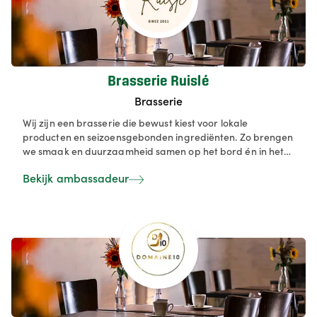
Brasserie Ruislé
Brasserie
Wij zijn een brasserie die bewust kiest voor lokale
producten en seizoensgebonden ingrediënten. Zo brengen
we smaak en duurzaamheid samen op het bord én in het
glas. Enkele voorbeelden van lokale producten die je bij
Bekijk ambassadeur
ons kan proeven: Brasrund steak – gekweekt op slechts 2
km van hier, Zwalmbeekhoeve-producten – afkomstig van
de hoeve van Elise, Noordzeevis – dagvers en lokaal
gevangen, Belgische wijnen – onder andere van: Entre-
Deux-Monts, Vandersteene, Genoels-Elderen en
Vandeurzen. We werken bewust met producten van het
seizoen om maximale smaak en versheid te garanderen.