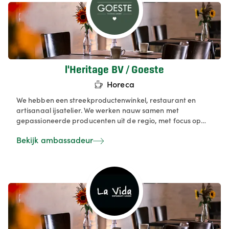
l'Heritage BV / Goeste
Horeca
We hebben een streekproductenwinkel, restaurant en
artisanaal ijsatelier. We werken nauw samen met
gepassioneerde producenten uit de regio, met focus op
korte keten, duurzaamheid en kwaliteit. In onze warme,
Bekijk ambassadeur
huiselijke sfeer kan je genieten van pure, verse smaken —
van een ijsje of drankje tot een volledig lokaal menu. Korte
keten is de rode draad in al onze activiteiten.