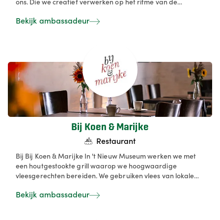
ons. Die we creatief verwerken op het ritme van de
seizoenen. Nog meer lokale producten te leren kennen,
Bekijk ambassadeur
alsook de mensen die hiervoor zorgen.
Bij Koen & Marijke
Restaurant
Bij Bij Koen & Marijke In 't Nieuw Museum werken we met
een houtgestookte grill waarop we hoogwaardige
vleesgerechten bereiden. We gebruiken vlees van lokale
boerderijen en hechten veel waarde aan de korte keten,
Bekijk ambassadeur
zodat we onze gasten altijd verse en duurzame producten
kunnen aanbieden. Daarnaast selecteren en serveren we
een breed assortiment West-Vlaamse bieren, die we niet