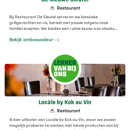
Restaurant
Bij Restaurant De Sleutel serveren we klassieke
grillgerechten en vis, bereid met passie volgens onze
familierecepten. We bieden een ruime keuze aan steaks,
côte à l’os, ribeye en andere grillklassiekers, aangevuld
Bekijk ambassadeur
met verse visgerechten. Onze gasten genieten van een
warme, gezellige sfeer op onze locatie aan de Zeedijk in
Blankenberge. Reserveren kan eenvoudig, zodat iedereen
ontspannen van onze keuken kan komen genieten.
Locàle by Kok au Vin
Restaurant
Ik ben uitbater van Locàle by Kok au Vin, waar we zoveel
mogelijk proberen te werken met lokale producten van bij