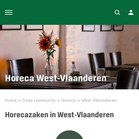
Horeca
West-Vlaanderen
Home
>
Onze community
>
Horeca
>
West-Vlaanderen
Horecazaken in West-Vlaanderen