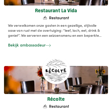
Restaurant La Vida
Restaurant
We verwelkomen onze gasten in een gezellige, stijlvolle
oase van rust met de overtuiging: “leef, lach, eet, drink &
geniet”. We serveren een seizoensmenu en een beperkte
selectie à‑la‑carte gerechten, zorgvuldig samengesteld
Bekijk ambassadeur
met duurzame, streekgebonden ingrediënten. We
combineren een warme gastvrijheid met een keuken met
een knipoog naar Spanje, zodat elke maaltijd een unieke
culinaire beleving wordt. Bij ons reserveer je eenvoudig
online of telefonisch, en we zorgen ervoor dat jouw tafel en
wensen in orde zijn voor een ontspannen avond samen.
Dat alles met een vleugje Spanje erin verwerkt.
Récolte
Restaurant