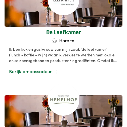
ervaring voor al jouw gasten. Friet en snacks op locatie met
een mobiel frietkot van Snack on site in heel België!
Onbeperkt verse friet op locatie. We werken met lokale
partijen en bakkers.
De Leefkamer
Horeca
Ik ben kok en gastvrouw van mijn zaak 'de leefkamer'
(lunch - koffie - wijn) waar ik verkies te werken met lokale
en seizoensgebonden producten/ingrediënten. Omdat ik
overtuigd ben van de kwaliteit en positieve
Bekijk ambassadeur
(klimaat)impact van korte-keten-producten. Ik zoek dan
ook lokale telers om mee samen te werken.