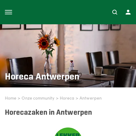
Horeca
Antwerpen
Home
>
Onze community
>
Horeca
>
Antwerpen
Horecazaken in Antwerpen