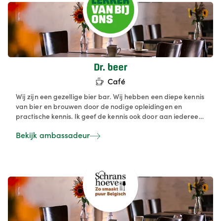
Dr. beer
Café
Wij zijn een gezellige bier bar. Wij hebben een diepe kennis
van bier en brouwen door de nodige opleidingen en
practische kennis. Ik geef de kennis ook door aan iedereen
die voor ons werkt met als doel de beste bierbeleving aan
Bekijk ambassadeur
de klant aan te bieden. Belgisch Bier is werelderfgoed en
aangezien het kwalitatief even goed is moeten we dat ook
even waardig uitdragen als de Fransen met hun wijn doen.