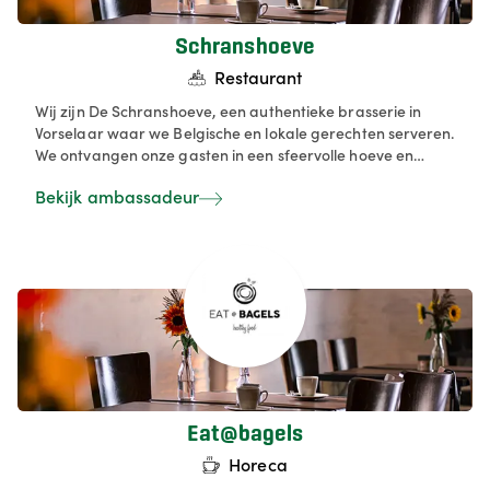
Schranshoeve
Restaurant
Wij zijn De Schranshoeve, een authentieke brasserie in
Vorselaar waar we Belgische en lokale gerechten serveren.
We ontvangen onze gasten in een sfeervolle hoeve en
bieden daarnaast verschillende zalen aan voor feesten en
Bekijk ambassadeur
zakelijke events. Daarbij streven we naar gastvrijheid,
kwaliteit en duurzaamheid in alles wat we doen. Het
aperitief tot het koekje en de koffie zijn in de Schranshoeve
‘made in Belgium’. Vis komt steevast uit de bijvangst. Brood
bakken we zelf in het historische bakhuis met bloem van
lokale molens.
Eat@bagels
Horeca