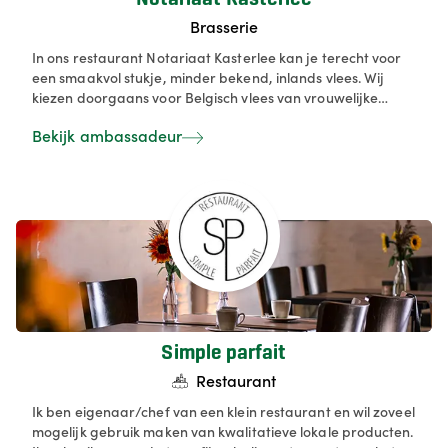
Brasserie
In ons restaurant Notariaat Kasterlee kan je terecht voor
een smaakvol stukje, minder bekend, inlands vlees. Wij
kiezen doorgaans voor Belgisch vlees van vrouwelijke
dubbeldoel koeien die 2 tot 3 maal gekalfd hebben.
Bekijk ambassadeur
Hierdoor zijn deze zeer smaakvol en mooi rood van kleur.
Door de minder bekende spierstukken te gebruiken kiezen
we voor intense smaken die je niet meteen verwacht bij
een Belgisch rund. Deze lijn trekken we graag door naar
de andere vleessoorten. Daarnaast staan we voor “verse
huisbereide” gerechten die met volle goesting bereid
worden. Ook hier kiezen we ervoor om zo veel als mogelijk
voor onze Belgische producten te kiezen.
Simple parfait
Restaurant
Ik ben eigenaar/chef van een klein restaurant en wil zoveel
mogelijk gebruik maken van kwalitatieve lokale producten.