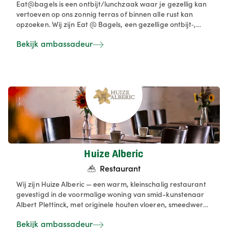
Eat@bagels is een ontbijt/lunchzaak waar je gezellig kan
vertoeven op ons zonnig terras of binnen alle rust kan
opzoeken. Wij zijn Eat @ Bagels, een gezellige ontbijt‑,
lunch‑ en bagelbar in Schoten waar je terecht kunt voor
Bekijk ambassadeur
ontbijt, koffie, lunch en take‑away gerechten in een
ontspannen sfeer. We serveren verse bagels, broodjes, en
je kunt bij ons ook terecht voor catering of evenementen.
Take-away bagels en broodjes behoren ook tot de
mogelijkheden.
Huize Alberic
Restaurant
Wij zijn Huize Alberic — een warm, kleinschalig restaurant
gevestigd in de voormalige woning van smid-kunstenaar
Albert Plettinck, met originele houten vloeren, smeedwerk
en een gerestaureerd haardvuur dat de sfeer van de
Bekijk ambassadeur
jaren ’20 oproept. Bij ons proef je gerechten bereid met