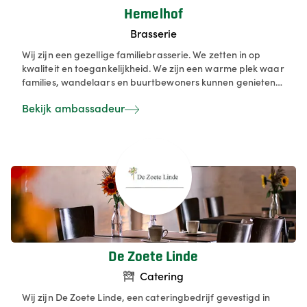
Hemelhof
Brasserie
Wij zijn een gezellige familiebrasserie. We zetten in op
kwaliteit en toegankelijkheid. We zijn een warme plek waar
families, wandelaars en buurtbewoners kunnen genieten
van eten, drinken en ontspanning. We zijn trots op onze
Bekijk ambassadeur
rustige locatie, onze toegankelijke sfeer en onze
jarenlange aanwezigheid in de buurt.
De Zoete Linde
Catering
Wij zijn De Zoete Linde, een cateringbedrijf gevestigd in