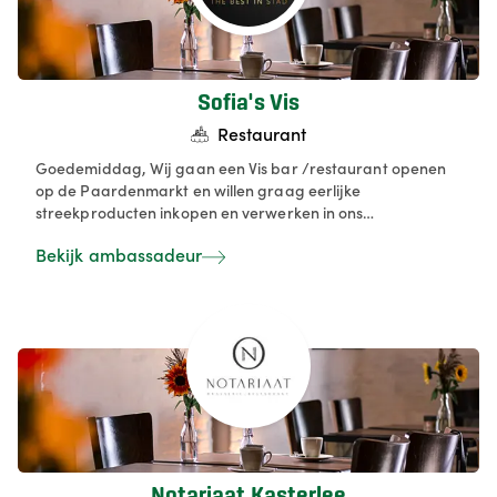
Sofia's Vis
Restaurant
Goedemiddag, Wij gaan een Vis bar /restaurant openen
op de Paardenmarkt en willen graag eerlijke
streekproducten inkopen en verwerken in ons
Restaurantje . Tevens hebben we elders de beschikking
Bekijk ambassadeur
over een zalm rokerij , waarin we zowel warm als
koudgerookte zalm roken. Ook verse zalm leveren we van
daaruit aan diverse klanten in Antwerpen.
Notariaat Kasterlee