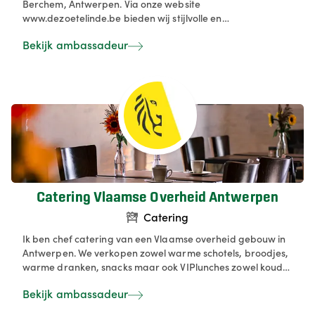
Berchem, Antwerpen. Via onze website
www.dezoetelinde.be bieden wij stijlvolle en
hoogwaardige cateringdiensten aan voor zowel
Bekijk ambassadeur
privéfeesten als evenementen van bedrijven en
overheden. Ons aanbod bestaat uit buffetten,
aperitiefhapjes en barbecues, met bijzondere aandacht
voor biologische, veganistische en vegetarische opties.
Catering Vlaamse Overheid Antwerpen
Catering
Ik ben chef catering van een Vlaamse overheid gebouw in
Antwerpen. We verkopen zowel warme schotels, broodjes,
warme dranken, snacks maar ook VIPlunches zowel koud
als warm. Ook zetten we erg in op vegan, duurzaamheid,
Bekijk ambassadeur
lokaal en bioproducten.